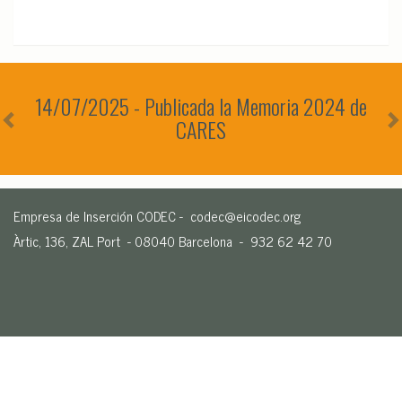
Previous
N
14/07/2025 - Publicada la Memoria 2024 de
CARES
Empresa de Inserción CODEC -
codec@eicodec.org
Àrtic, 136, ZAL Port - 08040 Barcelona - 932 62 42 70