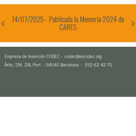
Previous
N
14/07/2025 - Publicada la Memoria 2024 de
CARES
Empresa de Inserción CODEC -
codec@eicodec.org
Àrtic, 136, ZAL Port - 08040 Barcelona - 932 62 42 70