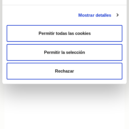
Mostrar detalles
Buzón ético y de buen gobierno
Permitir todas las cookies
Permitir la selección
Rechazar