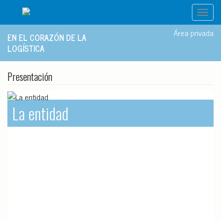
Toggl
navig
Área privada
EN EL CORAZÓN DE LA
LOGÍSTICA
Presentación
La entidad