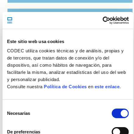
Letreando 2024: las obras ganadoras de nuestro certamen
de creación literaria
24/04/2024
Este sitio web usa cookies
Publicada 'Capaces', la memoria 2022 de Grup Social
CARES
CODEC utiliza cookies técnicas y de análisis, propias y
de terceros, que tratan datos de conexión y/o del
16/10/2023
dispositivo, así como hábitos de navegación, para
facilitarle la misma, analizar estadísticas del uso del web
CODEC participa en una nueva edición del foro Emplea
y personalizar publicidad.
Coslada
Consulte nuestra
Política de Cookies
en
este enlace
.
10/04/2023
Doce jóvenes en situación de exclusión social se incorporan
Selección
a los servicios logísticos de CODEC
Necesarias
de
14/02/2023
consentimiento
De preferencias