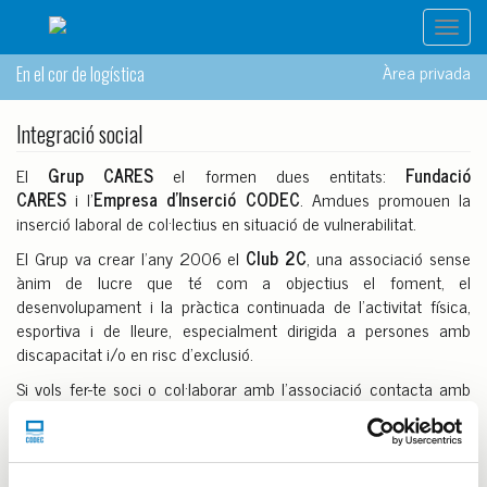
Toggl
navig
Àrea privada
En el cor de logística
Integració social
El
Grup CARES
el formen dues entitats:
Fundació
CARES
i l’
Empresa d’Inserció CODEC
.
Amdues promouen la
inserció laboral de col·lectius en situació de vulnerabilitat.
El Grup va crear l'any 2006 el
Club 2C
, una associació sense
ànim de lucre que té com a objectius el foment, el
desenvolupament i la pràctica continuada de l'activitat física,
esportiva i de lleure, especialment dirigida a persones amb
discapacitat i/o en risc d'exclusió.
Si vols fer-te soci o col·laborar amb l'associació contacta amb
club2c@grupcares.org.