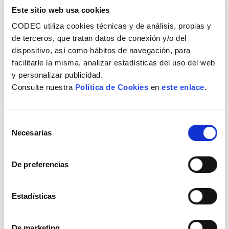
Este sitio web usa cookies
CODEC utiliza cookies técnicas y de análisis, propias y
Destaquem
de terceros, que tratan datos de conexión y/o del
dispositivo, así como hábitos de navegación, para
facilitarle la misma, analizar estadísticas del uso del web
Club Empreses
y personalizar publicidad.
Consulte nuestra
Política de Cookies
en
este enlace
.
Club Treballadors i Treballadores
Selección
Necesarias
de
Treballem en xarxa
consentimiento
De preferencias
Testimonis
Estadísticas
Integració social
De marketing