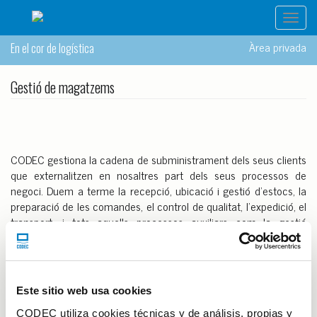
Toggl
navig
Àrea privada
En el cor de logística
Gestió de magatzems
CODEC gestiona la cadena de subministrament dels seus clients
que externalitzen en nosaltres part dels seus processos de
negoci. Duem a terme la
recepció, ubicació i gestió d'estocs, la
preparació de les comandes, el control de qualitat, l'expedició, el
transport, i tots aquells processos auxiliars com la gestió
administrativa o la neteja de les instal·lacions.
Podem realitzar diferents tipus de packaging com retractilats,
embolsats, enfardats, flow packs, blisters, etc. per sectors com
l'alimentació, cosmètica, tèxtil, elèctric, i arts gràfiques entre
Este sitio web usa cookies
d'altres.
CODEC utiliza cookies técnicas y de análisis, propias y