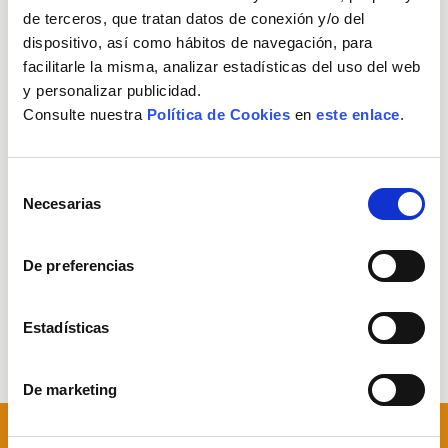
Descarrega't el nostre
catàleg de serveis
.
de terceros, que tratan datos de conexión y/o del
dispositivo, así como hábitos de navegación, para
facilitarle la misma, analizar estadísticas del uso del web
y personalizar publicidad.
Serveis a empreses
Consulte nuestra
Política de Cookies
en
este enlace
.
Gestió de magatzems
Selección
Necesarias
de
Manteniment industrial
consentimiento
De preferencias
Transport i distribució
Estadísticas
Necessites contractar persones
De marketing
Previous
N