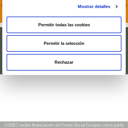
14/07/2025 - Publicada la Memòria 2024 de
CARES
Mostrar detalles
Permitir todas las cookies
Empresa de Inserción CODEC -
codec@eicodec.org
Àrtic, 136, ZAL Port - 08040 Barcelona - 932 62 42 70
Permitir la selección
Rechazar
CODEC recibe financiación del Fondo Social Europeo como parte