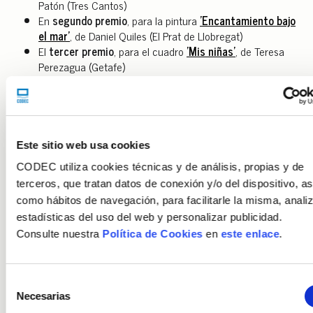
Patón (Tres Cantos)
En
segundo premio
, para la pintura
'Encantamiento bajo
el mar'
, de Daniel Quiles (El Prat de Llobregat)
El
tercer premio
, para el cuadro
'Mis niñas'
, de Teresa
Perezagua (Getafe)
El jurado del certamen ha estado compuesto por Anna Gener,
patrona de Fundación CARES y de la Fundación Museu Picasso
de Barcelona; Gisela Hernández, sobrina de Carlos Cedrán;
Ferran Josa, galerista y director de Pigment Gallery, y la artista
Este sitio web usa cookies
visual y pintora Març Rabal, quienes han valorado anónimamente
las 15 obras presentadas.
CODEC utiliza cookies técnicas y de análisis, propias y de
terceros, que tratan datos de conexión y/o del dispositivo, as
Organizado por primera vez en 2021 en memoria de Carlos
Cedrán, profesional de CARES -entidad que, junto con CODEC y
como hábitos de navegación, para facilitarle la misma, anali
el Club 2C, forma parte del Grupo Social CARES- y gran amante
estadísticas del uso del web y personalizar publicidad.
de la pintura, el certamen tiene como objetivo promover el
Consulte nuestra
Política de Cookies
en
este enlace
.
talento artístico y fomentar la creatividad de las personas
trabajadoras de CODEC y CARES. El Club 2C, el club deportivo y
cultural de ambas entidades, es el encargado de organizar el
Selección
certamen.
Necesarias
de