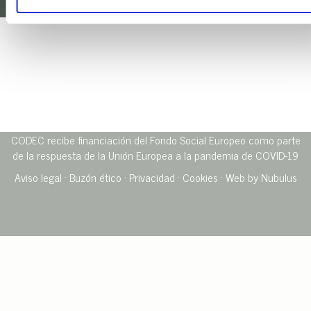
CODEC recibe financiación del Fondo Social Europeo como parte
de la respuesta de la Unión Europea a la pandemia de COVID-19
Aviso legal
· ​
Buzón ético
·
Privacidad
·
Cookies
·
Web by Nubulus