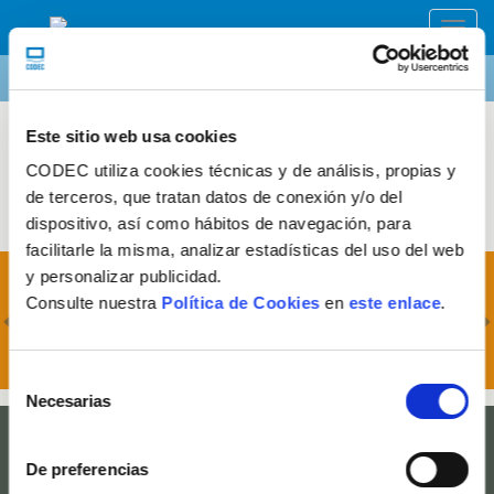
Toggl
navig
Àrea privada
En el cor de logística
CODEC Empresa d'In​serció
Este sitio web usa cookies
CODEC utiliza cookies técnicas y de análisis, propias y
Àrea privada
En el cor de logística
de terceros, que tratan datos de conexión y/o del
dispositivo, así como hábitos de navegación, para
facilitarle la misma, analizar estadísticas del uso del web
Previous
N
y personalizar publicidad.
14/07/2025 - Publicada la Memòria 2024 de
Consulte nuestra
Política de Cookies
en
este enlace
.
CARES
Selección
Necesarias
de
consentimiento
Empresa de Inserción CODEC -
codec@eicodec.org
Àrtic, 136, ZAL Port - 08040 Barcelona - 932 62 42 70
De preferencias