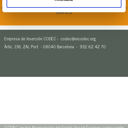
14/07/2025 - Publicada la Memòria 2024 de
CARES
Empresa de Inserción CODEC -
codec@eicodec.org
Àrtic, 136, ZAL Port - 08040 Barcelona - 932 62 42 70
CODEC recibe financiación del Fondo Social Europeo como parte