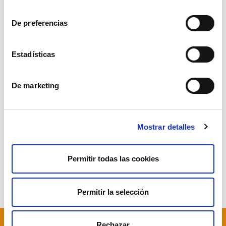
consentimiento
Club Empreses
De preferencias
Club Treballadors i Treballadores
Estadísticas
Treballem en xarxa
De marketing
Testimonis
Mostrar detalles
Integració social
Permitir todas las cookies
Integració laboral
Permitir la selección
Previous
N
Rechazar